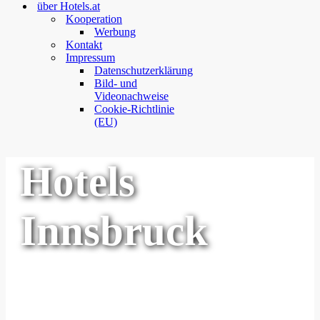
über Hotels.at
Kooperation
Werbung
Kontakt
Impressum
Datenschutzerklärung
Bild- und
Videonachweise
Cookie-Richtlinie
(EU)
Hotels
Innsbruck
günstiges Hotel oder Unterkunft in
Innsbruck finden & buchen