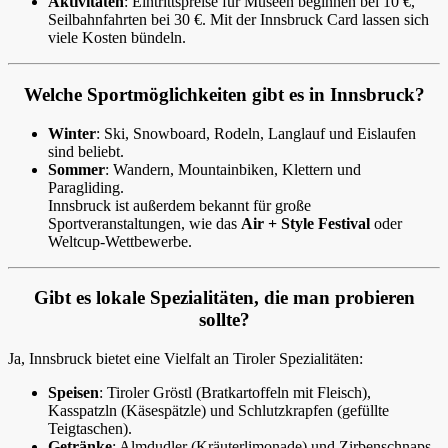
Aktivitäten
: Eintrittspreise für Museen beginnen bei 10 €,
Seilbahnfahrten bei 30 €. Mit der Innsbruck Card lassen sich
viele Kosten bündeln.
Welche Sportmöglichkeiten gibt es in Innsbruck?
Winter
: Ski, Snowboard, Rodeln, Langlauf und Eislaufen
sind beliebt.
Sommer
: Wandern, Mountainbiken, Klettern und
Paragliding.
Innsbruck ist außerdem bekannt für große
Sportveranstaltungen, wie das
Air + Style Festival
oder
Weltcup-Wettbewerbe.
Gibt es lokale Spezialitäten, die man probieren
sollte?
Ja, Innsbruck bietet eine Vielfalt an Tiroler Spezialitäten:
Speisen
: Tiroler Gröstl (Bratkartoffeln mit Fleisch),
Kasspatzln (Käsespätzle) und Schlutzkrapfen (gefüllte
Teigtaschen).
Getränke
: Almdudler (Kräuterlimonade) und Zirbenschnaps