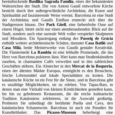
beeindruckende
Basilika Sagrada Família
, eines der bekanntesten
Wahrzeichen der Stadt. Die von Antoni Gaudí entworfene Kirche
besticht durch ihre außergewöhnliche Architektur, die Kunst und
Spiritualität auf faszinierende Weise vereint. Barcelona ist eine Stadt
der Architektur, und Gaudís Einfluss erstreckt sich über die
Stadtgrenzen hinaus. Der
Park Güell
, eine farbenfrohe Oase auf
einem Hügel, bietet nicht nur einen atemberaubenden Blick auf die
Stadt, sondern auch eine surreale Welt voller verspielter Skulpturen
und Mosaiken. Ein Spaziergang entlang des
Passeig de Gràcia
enthüllt weitere architektonische Schätze, darunter
Casa Batlló
und
Casa Milà
, beide Meisterwerke von Gaudís genialer Kreativität.
Die Flaniermeile
La Rambla
ist eine lebhafte Promenade, die das
Herz von Barcelona pulsieren lässt. Hier kann man Straßenkünstlern
zusehen, in charmanten Cafés verweilen und in den zahlreichen
Geschäften stöbern. Ein Abstecher in den
Mercat de la Boqueria
,
einen der ältesten Märkte Europas, ermöglicht es den Besuchern,
frische Lebensmittel und lokale Spezialitäten zu kosten. Die
katalanische Küche ist ein Fest für die Sinne, und in Barcelona gibt
es unzählige Möglichkeiten, sie zu erleben. Von Tapas-Bars, in
denen man eine Vielzahl von kleinen Köstlichkeiten genießen kann,
bis hin zu gehobenen Restaurants, die die reiche kulinarische
Tradition Kataloniens zelebrieren, ist die Auswahl großartig.
Probieren Sie unbedingt die berühmte Paella und Cava, den
katalanischen Schaumwein. Barcelona ist auch ein Paradies für
Kunstliebhaber. Das
Picasso-Museum
beherbergt eine