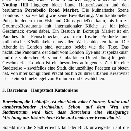
Notting Hill
hingegen bietet bunte Häuserfassaden und den
berühmten
Portobello Road Market
. Die kulinarische Szene
Londons ist so vielfältig wie seine Bevölkerung. Von traditionellen
Pubs, in denen man Fish and Chips genießen kann, bis hin zu
Gourmet-Restaurants mit internationaler Küche ist für jeden
Geschmack etwas dabei. Ein Besuch in Borough Market ist ein
Paradies für Feinschmecker, wo man frische Produkte und
kulinarische Köstlichkeiten aus aller Welt entdecken kann. Die
Abende in London sind genauso belebt wie die Tage. Das
nächtliche Panorama der Stadt vom London Eye aus ist spektakulär,
und die zahlreichen Bars und Clubs bieten Unterhaltung für jeden
Geschmack. London ist ein besonders aufregendes Ziel für eine
Stadtereise – zweifellos eine Stadt, die unzählige Facetten zu bieten
hat. Von ihrer königlichen Pracht bis hin zu ihrer urbanen Kreativität
ist sie ein Schmelztiegel von Kulturen und Geschichten.
3. Barcelona - Hauptstadt Kataloniens
Barcelona, die Lebhafte , ist eine Stadt voller Charme, Kultur und
atemberaubender Architektur. Schon auf dem Weg ins
Stadtzentrum wird klar, dass Barcelona eine einzigartige
Mischung aus historischem Erbe und moderner Kreativität ist.
Sobald man die Stadt erreicht, fällt der Blick unweigerlich auf die