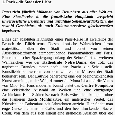
1. Paris - die Stadt der Liebe
Paris zieht jährlich Millionen von Besuchern aus aller Welt an.
Eine Staedtereise in die französische Hauptstadt verspricht
unvergessliche Erlebnisse und unzählige Sehenswürdigkeiten, die
sowohl Geschichts- als auch Kulturinteressierte gleichermaßen
begeistern.
Eines der absoluten Highlights einer Paris-Reise ist zweifellos der
Besuch des
Eiffelturms
. Dieses ikonische Wahrzeichen thront
majestätisch über der Stadt und bietet von seinen
Aussichtsplattformen atemberaubende Panoramablicke auf Paris.
Ein romantischer Spaziergang entlang der Seine führt zu weiteren
Wahrzeichen wie der
Kathedrale Notre-Dame
, die trotz des
tragischen Brandes immer noch ihre Pracht zur Schau stellt.
Kunstliebhaber werden von den zahlreichen Museen der Stadt
begeistert sein. Der
Louvre
beherbergt eine der beeindruckendsten
Kunstsammlungen der Welt, darunter die Mona Lisa und die Venus
von Milo. Für Fans moderner Kunst bietet das
Centre Pompidou
eine eklektische Auswahl an Werken und eine einzigartige
Architektur. Eine Städtereise nach Paris wäre nicht komplett ohne
das Flanieren durch
Montmartre
, ein malerisches Viertel, das
Künstler und Bohemians seit Jahrzehnten anzieht. Hier findet man
enge Gassen, charmante Cafés und den beeindruckenden Sacré-
Cœur, von dem aus sich erneut eine grandiose Aussicht über die