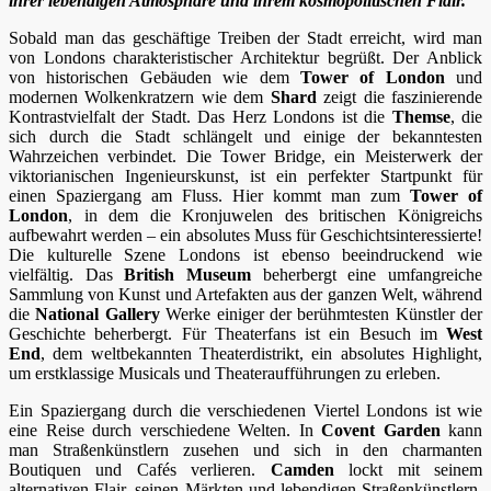
ihrer lebendigen Atmosphäre und ihrem kosmopolitischen Flair.
Sobald man das geschäftige Treiben der Stadt erreicht, wird man
von Londons charakteristischer Architektur begrüßt. Der Anblick
von historischen Gebäuden wie dem
Tower of London
und
modernen Wolkenkratzern wie dem
Shard
zeigt die faszinierende
Kontrastvielfalt der Stadt. Das Herz Londons ist die
Themse
, die
sich durch die Stadt schlängelt und einige der bekanntesten
Wahrzeichen verbindet. Die Tower Bridge, ein Meisterwerk der
viktorianischen Ingenieurskunst, ist ein perfekter Startpunkt für
einen Spaziergang am Fluss. Hier kommt man zum
Tower of
London
, in dem die Kronjuwelen des britischen Königreichs
aufbewahrt werden – ein absolutes Muss für Geschichtsinteressierte!
Die kulturelle Szene Londons ist ebenso beeindruckend wie
vielfältig. Das
British Museum
beherbergt eine umfangreiche
Sammlung von Kunst und Artefakten aus der ganzen Welt, während
die
National Gallery
Werke einiger der berühmtesten Künstler der
Geschichte beherbergt. Für Theaterfans ist ein Besuch im
West
End
, dem weltbekannten Theaterdistrikt, ein absolutes Highlight,
um erstklassige Musicals und Theateraufführungen zu erleben.
Ein Spaziergang durch die verschiedenen Viertel Londons ist wie
eine Reise durch verschiedene Welten. In
Covent Garden
kann
man Straßenkünstlern zusehen und sich in den charmanten
Boutiquen und Cafés verlieren.
Camden
lockt mit seinem
alternativen Flair, seinen Märkten und lebendigen Straßenkünstlern.