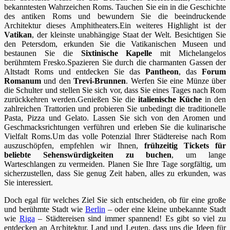
bekanntesten Wahrzeichen Roms. Tauchen Sie ein in die Geschichte
des antiken Roms und bewundern Sie die beeindruckende
Architektur dieses Amphitheaters.Ein weiteres Highlight ist der
Vatikan
, der kleinste unabhängige Staat der Welt. Besichtigen Sie
den Petersdom, erkunden Sie die Vatikanischen Museen und
bestaunen Sie die
Sixtinische Kapelle
mit Michelangelos
berühmtem Fresko.Spazieren Sie durch die charmanten Gassen der
Altstadt Roms und entdecken Sie das
Pantheon
, das
Forum
Romanum
und den
Trevi-Brunnen
. Werfen Sie eine Münze über
die Schulter und stellen Sie sich vor, dass Sie eines Tages nach Rom
zurückkehren werden.Genießen Sie die
italienische Küche
in den
zahlreichen Trattorien und probieren Sie unbedingt die traditionelle
Pasta, Pizza und Gelato. Lassen Sie sich von den Aromen und
Geschmacksrichtungen verführen und erleben Sie die kulinarische
Vielfalt Roms.Um das volle Potenzial Ihrer Städtereise nach Rom
auszuschöpfen, empfehlen wir Ihnen,
frühzeitig Tickets für
beliebte Sehenswürdigkeiten zu buchen
, um lange
Warteschlangen zu vermeiden. Planen Sie Ihre Tage sorgfältig, um
sicherzustellen, dass Sie genug Zeit haben, alles zu erkunden, was
Sie interessiert.
Doch egal für welches Ziel Sie sich entscheiden, ob für eine große
und berühmte Stadt wie
Berlin
– oder eine kleine unbekannte Stadt
wie
Riga
– Städtereisen sind immer spannend! Es gibt so viel zu
entdecken an Architektur, Land und Leuten, dass uns die Ideen für