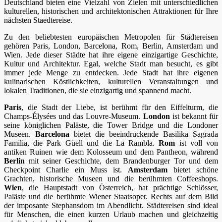
Deutschland bieten eine Vielzahl von Zielen mit unterschiedlichen
kulturellen, historischen und architektonischen Attraktionen für Ihre
nächsten Staedtereise.
Zu den beliebtesten europäischen Metropolen für Städtereisen
gehören Paris, London, Barcelona, Rom, Berlin, Amsterdam und
Wien. Jede dieser Städte hat ihre eigene einzigartige Geschichte,
Kultur und Architektur. Egal, welche Stadt man besucht, es gibt
immer jede Menge zu entdecken. Jede Stadt hat ihre eigenen
kulinarischen Köstlichkeiten, kulturellen Veranstaltungen und
lokalen Traditionen, die sie einzigartig und spannend macht.
Paris
, die Stadt der Liebe, ist berühmt für den Eiffelturm, die
Champs-Élysées und das Louvre-Museum.
London
ist bekannt für
seine königlichen Paläste, die Tower Bridge und die Londoner
Museen.
Barcelona
bietet die beeindruckende Basilika Sagrada
Familia, die Park Güell und die La Rambla.
Rom
ist voll von
antiken Ruinen wie dem Kolosseum und dem Pantheon, während
Berlin
mit seiner Geschichte, dem Brandenburger Tor und dem
Checkpoint Charlie ein Muss ist.
Amsterdam
bietet schöne
Grachten, historische Museen und die berühmten Coffeeshops.
Wien
, die Hauptstadt von Österreich, hat prächtige Schlösser,
Paläste und die berühmte Wiener Staatsoper. Rechts auf dem Bild
der imposante Stephansdom im Abendlicht. Städtereisen sind ideal
für Menschen, die einen kurzen Urlaub machen und gleichzeitig