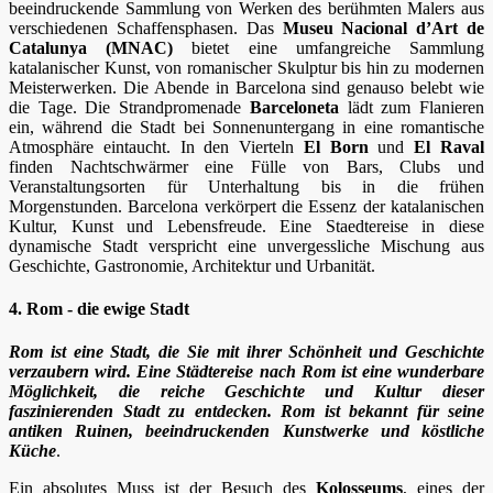
beeindruckende Sammlung von Werken des berühmten Malers aus
verschiedenen Schaffensphasen. Das
Museu Nacional d’Art de
Catalunya (MNAC)
bietet eine umfangreiche Sammlung
katalanischer Kunst, von romanischer Skulptur bis hin zu modernen
Meisterwerken. Die Abende in Barcelona sind genauso belebt wie
die Tage. Die Strandpromenade
Barceloneta
lädt zum Flanieren
ein, während die Stadt bei Sonnenuntergang in eine romantische
Atmosphäre eintaucht. In den Vierteln
El Born
und
El Raval
finden Nachtschwärmer eine Fülle von Bars, Clubs und
Veranstaltungsorten für Unterhaltung bis in die frühen
Morgenstunden. Barcelona verkörpert die Essenz der katalanischen
Kultur, Kunst und Lebensfreude. Eine Staedtereise in diese
dynamische Stadt verspricht eine unvergessliche Mischung aus
Geschichte, Gastronomie, Architektur und Urbanität.
4. Rom - die ewige Stadt
Rom ist eine Stadt, die Sie mit ihrer Schönheit und Geschichte
verzaubern wird. Eine Städtereise nach Rom ist eine wunderbare
Möglichkeit, die reiche Geschichte und Kultur dieser
faszinierenden Stadt zu entdecken. Rom ist bekannt für seine
antiken Ruinen, beeindruckenden Kunstwerke und köstliche
Küche
.
Ein absolutes Muss ist der Besuch des
Kolosseums
, eines der