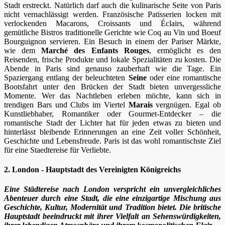
Stadt erstreckt. Natürlich darf auch die kulinarische Seite von Paris
nicht vernachlässigt werden. Französische Patisserien locken mit
verlockenden Macarons, Croissants und Éclairs, während
gemütliche Bistros traditionelle Gerichte wie Coq au Vin und Boeuf
Bourguignon servieren. Ein Besuch in einem der Pariser Märkte,
wie dem
Marché des Enfants Rouges
, ermöglicht es den
Reisenden, frische Produkte und lokale Spezialitäten zu kosten. Die
Abende in Paris sind genauso zauberhaft wie die Tage. Ein
Spaziergang entlang der beleuchteten
Seine
oder eine romantische
Bootsfahrt unter den Brücken der Stadt bieten unvergessliche
Momente. Wer das Nachtleben erleben möchte, kann sich in
trendigen Bars und Clubs im Viertel
Marais
vergnügen. Egal ob
Kunstliebhaber, Romantiker oder Gourmet-Entdecker – die
romantische Stadt der Lichter hat für jeden etwas zu bieten und
hinterlässt bleibende Erinnerungen an eine Zeit voller Schönheit,
Geschichte und Lebensfreude. Paris ist das wohl romantischste Ziel
für eine Staedtereise für Verliebte.
2. London - Hauptstadt des Vereinigten Königreichs
Eine Städtereise nach London verspricht ein unvergleichliches
Abenteuer durch eine Stadt, die eine einzigartige Mischung aus
Geschichte, Kultur, Modernität und Tradition bietet. Die britische
Hauptstadt beeindruckt mit ihrer Vielfalt an Sehenswürdigkeiten,