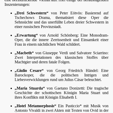
Inszenierungen:
„Drei Schwestern“
von Peter Eötvös: Basierend auf
Tschechows Drama, thematisiert diese Oper die
Sehnsüchte und das unerfüllte Leben dreier Schwestern in
einer russischen Provinzstadt.
„Erwartung“
von Arnold Schönberg: Eine Monodram-
Oper, die die innere Zerrissenheit und Einsamkeit einer
Frau in einem nächtlichen Wald schildert.
„Macbeth“
von Giuseppe Verdi und Salvatore Sciarrino:
Zwei Interpretationen des klassischen Stoffes über
Machtgier und deren fatale Folgen.
„Giulio Cesare“
von Georg Friedrich Händel: Eine
Barockoper, die die politischen Intrigen und
Liebesverwicklungen rund um Julius Cäsar beleuchtet.
„Maria Stuarda“
von Gaetano Donizetti: Die tragische
Geschichte der schottischen Königin Maria Stuart und
ihres Konflikts mit Königin Elisabeth I.
„Hotel Metamorphosis“
Ein Pasticcio* mit Musik von
Antonio Vivaldi in zwei Akten mit
Texten von Ovid in der