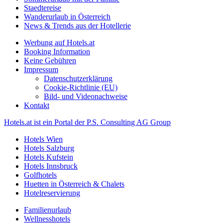
Staedtereise
Wanderurlaub in Österreich
News & Trends aus der Hotellerie
Werbung auf Hotels.at
Booking Information
Keine Gebühren
Impressum
Datenschutzerklärung
Cookie-Richtlinie (EU)
Bild- und Videonachweise
Kontakt
Hotels.at ist ein Portal der P.S. Consulting AG Group
Hotels Wien
Hotels Salzburg
Hotels Kufstein
Hotels Innsbruck
Golfhotels
Huetten in Österreich & Chalets
Hotelreservierung
Familienurlaub
Wellnesshotels