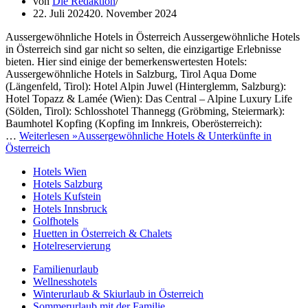
von
Die Redaktion
22. Juli 2024
20. November 2024
Aussergewöhnliche Hotels in Österreich Aussergewöhnliche Hotels
in Österreich sind gar nicht so selten, die einzigartige Erlebnisse
bieten. Hier sind einige der bemerkenswertesten Hotels:
Aussergewöhnliche Hotels in Salzburg, Tirol Aqua Dome
(Längenfeld, Tirol): Hotel Alpin Juwel (Hinterglemm, Salzburg):
Hotel Topazz & Lamée (Wien): Das Central – Alpine Luxury Life
(Sölden, Tirol): Schlosshotel Thannegg (Gröbming, Steiermark):
Baumhotel Kopfing (Kopfing im Innkreis, Oberösterreich):
…
Weiterlesen »
Aussergewöhnliche Hotels & Unterkünfte in
Österreich
Hotels Wien
Hotels Salzburg
Hotels Kufstein
Hotels Innsbruck
Golfhotels
Huetten in Österreich & Chalets
Hotelreservierung
Familienurlaub
Wellnesshotels
Winterurlaub & Skiurlaub in Österreich
Sommerurlaub mit der Familie