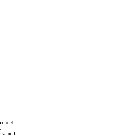
ten und
.
eise und