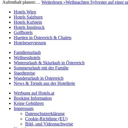
Aufenthalt planen:…
Weiterlesen »
Weihnachten Sylvester auf einer u
Hotels Wien
Hotels Salzburg
Hotels Kufstein
Hotels Innsbruck
Golfhotels
Huetten in Österreich & Chalets
Hotelreservierung
Familienurlaub
Wellnesshotels
Winterurlaub & Skiurlaub in Österreich
Sommerurlaub mit der Familie
Staedtereise
Wanderurlaub in Österreich
News & Trends aus der Hotellerie
Werbung auf Hotels.at
Booking Information
Keine Gebühren
Impressum
Datenschutzerklärung
Cookie-Richtlinie (EU)
Bild- und Videonachweise