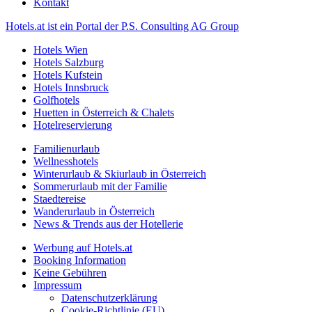
Kontakt
Hotels.at ist ein Portal der P.S. Consulting AG Group
Hotels Wien
Hotels Salzburg
Hotels Kufstein
Hotels Innsbruck
Golfhotels
Huetten in Österreich & Chalets
Hotelreservierung
Familienurlaub
Wellnesshotels
Winterurlaub & Skiurlaub in Österreich
Sommerurlaub mit der Familie
Staedtereise
Wanderurlaub in Österreich
News & Trends aus der Hotellerie
Werbung auf Hotels.at
Booking Information
Keine Gebühren
Impressum
Datenschutzerklärung
Cookie-Richtlinie (EU)