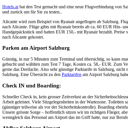
Hotels.at
hat den Test gemacht und eine neue Flugverbindung von Sal
und zurück um für Sie zu testen..
Alicante wird zum Beispiel von Ryanair angeflogen ab Salzburg. Flug
nach Alicante. Flüge gibts mit Ryanair bereits ab ca. 60 EUR Hin- u
Handgepäckstück und hatten EUR 150,- mit Ryanair bezahlt. Preise va
nach Alicante gekostet.
Parken am Airport Salzburg
Günstig, in nur 5 Minuten zum Terminal und übersichtig, so kann ma
gebucht und wählten zum Test 7 Tage, Kosten ca. 58,- EUR. Zum Ver
gerne das Dreifache. Also sehr günstige Parktarife in Salzburg, nicht 
Salzburg. Eine Übersicht zu den
Parktarifen
am Airport Salzburg habe
Check IN und Boarding:
Schneller Check in, kein grosser Zeitverlust an der Sicherheitsschleus
Arbeit geleistet. Viele Sitzgelegenheiten in der Wartezone. Toilette
(günstiger teilweise als vor der Sicherheitskontrolle). Boarding ebenf
Unsere grösste Sorge – hoffentlich sitzen wir im richtigen Flieger, aber
wenngleich das Personal am Airport das im Griff hatte, nur zur Beru