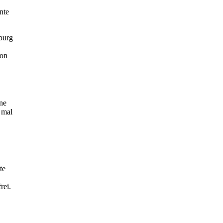
nte
burg
son
ne
 mal
te
rei.