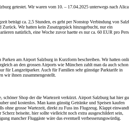
zburg getestet. Wir waren vom 10. – 17.04.2025 unterwegs nach Alica
zeit beträgt ca. 2,5 Stunden, es geht per Nonstop Verbindung von Salz
nd Zurück. Wir hatten kein Zusatzgepäck hinzugebucht, nur ein
riieren natürlich, eine Woche zuvor haette es nur ca. 60 EUR pro Per
n Parken am Airport Salzburg in Kurzform beschreiben. Wir hatten onli
gleich an den grossen Airports wie München zahlt man da auch schon
nur für Langzeitparker. Auch für Familien sehr günstige Parktarife in
n wir ihnen zusammengestellt.
e, schöner Shop der die Wartezeit verkürzt. Airport Salzburg hat hier gu
n sauber und kostenlos. Man kann günstig Getränke und Speisen kaufen
alls ohne grosse Wartezeit, direkt zu Fuss ins Flugzeug. Klappt einwandf
 Scherz beiseite, hier sollte vielleicht noch extra ausgeschildert sein,
higung mancher Fluggäste wäre das eventuell verbesserungswürdig.