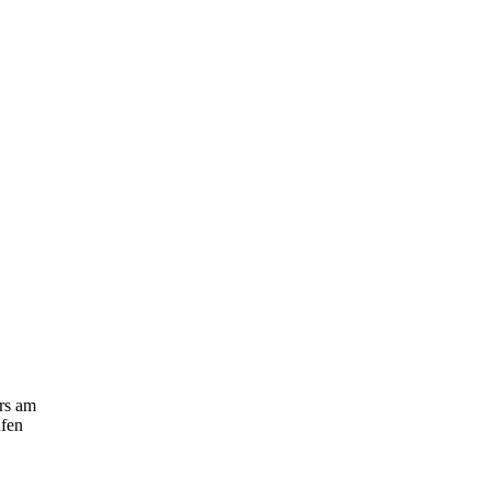
ars am
ufen